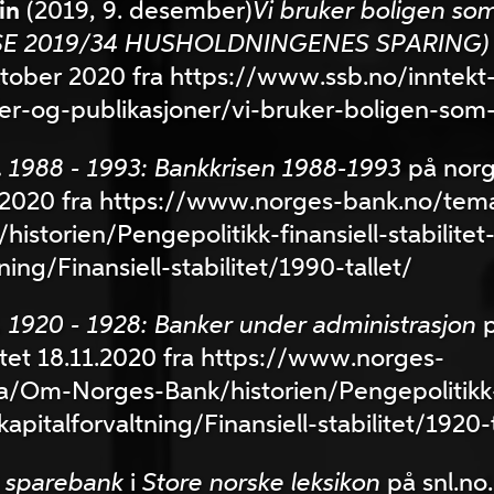
in
(2019, 9. desember)
Vi bruker boligen so
SE 2019/34 HUSHOLDNINGENES SPARING)
ktober 2020 fra https://www.ssb.no/inntekt
ler-og-publikasjoner/vi-bruker-boligen-som
.
1988 - 1993: Bankkrisen 1988-1993
på norg
1.2020 fra https://www.norges-bank.no/te
istorien/Pengepolitikk-finansiell-stabilitet
ning/Finansiell-stabilitet/1990-tallet/
.
1920 - 1928: Banker under administrasjon
tet 18.11.2020 fra https://www.norges-
/Om-Norges-Bank/historien/Pengepolitikk-f
kapitalforvaltning/Finansiell-stabilitet/1920-
:
sparebank
i
Store norske leksikon
på snl.no.