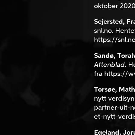
oktober 2020
Sejersted, Fr
snl.no. Hente
https://snl.
Sandø, Toral
Aftenblad
. H
fra https://
Torsøe, Math
nytt verdisyn
partner-uit-n
et-nytt-verd
Egeland, Jor