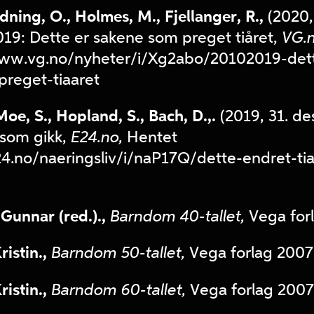
rdning, O., Holmes, M., Fjellanger, R.,
(2020,
2019: Dette er sakene som preget tiåret,
VG.n
www.vg.no/nyheter/i/Xg2abo/20102019-det
reget-tiaaret
oe, S., Hopland, S., Bach, D.,.
(2019, 31. des
 som gikk,
E24.no,
Hentet
e24.no/naeringsliv/i/naP17Q/dette-endret-ti
Gunnar (red.).,
Barndom 40-tallet,
Vega for
istin.,
Barndom 50-tallet,
Vega forlag 2007
istin.,
Barndom 60-tallet,
Vega forlag 2007