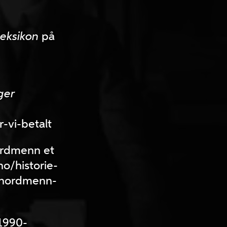
leksikon
på
ger
-vi-betalt
nordmenn et
no/historie-
k-nordmenn-
 1990-