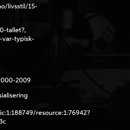
/livsstil/15-
-tallet?,
var-typisk-
-2000-2009
ialisering
pic:1:188749/resource:1:76942?
3c