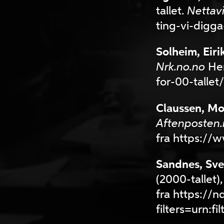
tallet.
Nettav
ting-vi-digg
Solheim, Eiri
N
rk.no.no
Hen
for-00-tallet/
Claussen, M
Aftenposten.
fra https:/
Sandnes, Sve
(2000-tallet)
fra https://n
filters=urn: