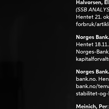
Halvorsen, El
(SSB ANALY
Hentet 21. o
forbruk/artik
Norges Bank
Hentet 18.1
Norges-Bank/h
kapitalforvalt
Norges Bank
bank.no. Hen
bank.no/tema
stabilitet-og-
Meinich, Per