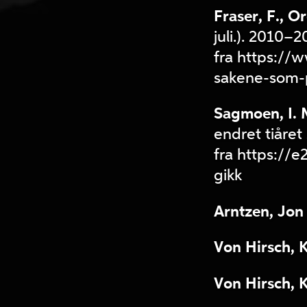
Fraser, F., O
juli.). 2010–
fra https://
sakene-som-p
Sagmoen, I. M
endret tiåret
fra https://
gikk
Arntzen, Jon 
Von Hirsch, Kr
Von Hirsch, Kr