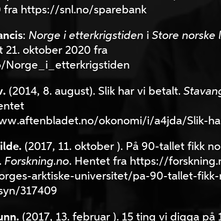
 fra https://snl.no/sparebank
ancis
:
Norge i etterkrigstiden
i
Store norske 
t 21. oktober 2020 fra
no/Norge_i_etterkrigstiden
v.
(2014, 8. august). Slik har vi betalt.
Stavan
entet
www.aftenbladet.no/okonomi/i/a4jda/Slik-har
ilde.
(2017, 11. oktober ). På 90-tallet fikk 
.
Forskning.no
. Hentet fra https://forskning.
orges-arktiske-universitet/pa-90-tallet-fik
isyn/317409
unn.
(2017, 13. februar ). 15 ting vi digga på