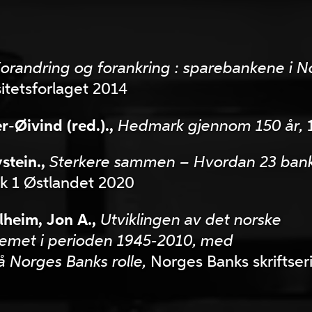
orandring og forankring : sparebankene i N
itetsforlaget 2014
-Øivind (red.).,
Hedmark gjennom 150 år,
stein.,
Sterkere sammen – Hvordan 23 banke
k 1 Østlandet 2020
lheim, Jon A.,
Utviklingen av det norske
temet i perioden 1945-2010, med
å Norges Banks rolle,
Norges Banks skriftseri