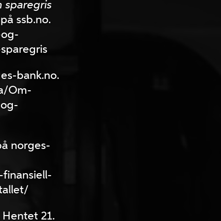
m sparegris
på ssb.no.
-og-
-sparegris
es-bank.no.
ma/Om-
-og-
på norges-
inansiell-
tallet/
 Hentet 21.