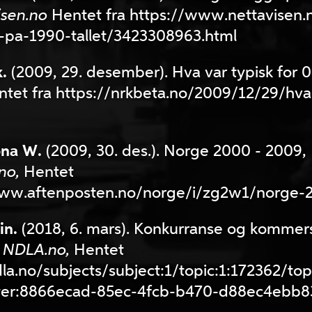
isen.no
Hentet fra https://www.nettavisen.no
a-pa-1990-tallet/3423308963.html
k.
(2009, 29. desember). Hva var typisk for 00
tet fra https://nrkbeta.no/2009/12/29/hva-
ona W.
(2009, 30. des.). Norge 2000 - 2009,
no,
Hentet
/www.aftenposten.no/norge/i/zg2w1/norge
in.
(2018, 6. mars). Konkurranse og kommers
,
NDLA.no,
Hentet
dla.no/subjects/subject:1/topic:1:172362/to
filter:8866ecad-85ec-4fcb-b470-d88ec4ebb8