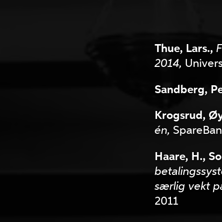
Thue, Lars.,
F
2014,
Univers
Sandberg, Per
Krogsrud, Øy
én,
SpareBan
Haare, H., So
betalingssys
særlig vekt p
2011