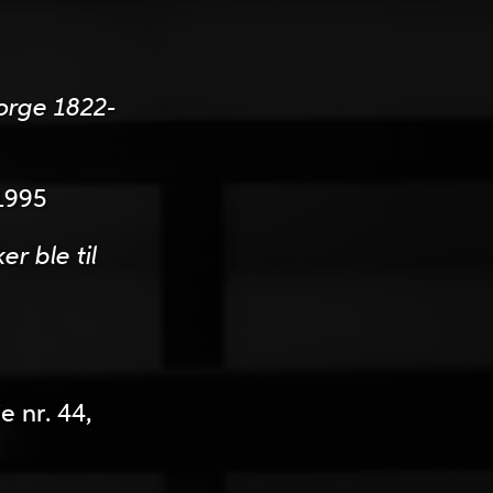
orge 1822-
1995
r ble til
e nr. 44,