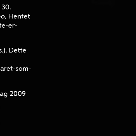
 30.
o,
Hentet
te-er-
.). Dette
aaret-som-
lag 2009